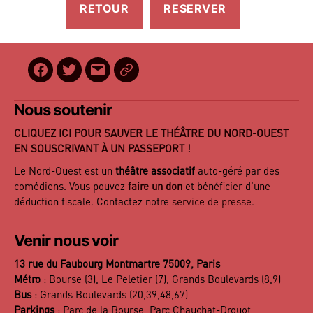
Facebook
Twitter
E-
BilletReduc
mail
Nous soutenir
CLIQUEZ ICI POUR SAUVER LE THÉÂTRE DU NORD-OUEST
EN SOUSCRIVANT À UN PASSEPORT !
Le Nord-Ouest est un
théâtre associatif
auto-géré par des
comédiens. Vous pouvez
faire un don
et bénéficier d’une
déduction fiscale. Contactez notre
service de presse
.
Venir nous voir
13 rue du Faubourg Montmartre 75009, Paris
Métro
: Bourse (3), Le Peletier (7), Grands Boulevards (8,9)
Bus
: Grands Boulevards (20,39,48,67)
Parkings
: Parc de la Bourse, Parc Chauchat-Drouot