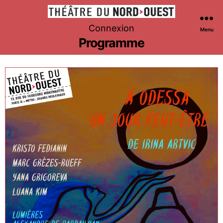
Théâtre
Connexion
Menu
du
Programme
Nord-
Ouest