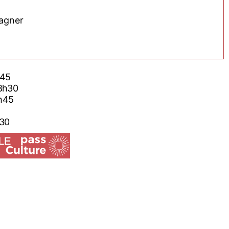
Wagner
8h45
 18h30
20h45
6h30