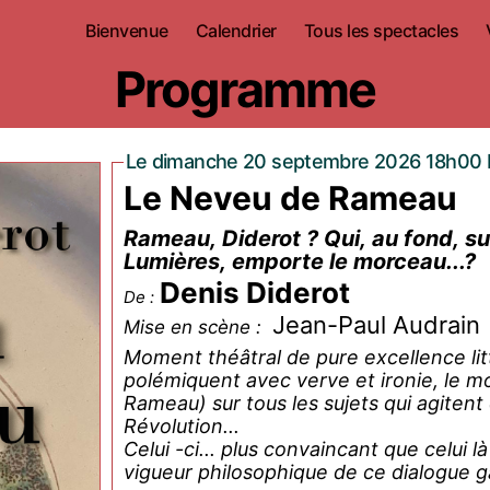
Bienvenue
Calendrier
Tous les spectacles
Programme
Le dimanche 20 septembre 2026 18h00 P
Le Neveu de Rameau
Rameau, Diderot ? Qui, au fond, sur tous les sujets qui agitent ce siècle des
Lumières, emporte le morceau...?
Denis Diderot
De :
Jean-Paul Audrain
Mise en scène :
Moment théâtral de pure excellence lit
polémiquent avec verve et ironie, le mo
Rameau) sur tous les sujets qui agitent ce
Révolution...
Celui -ci... plus convaincant que celui là ? À vous de venir vous réjouir pour en juger. L
vigueur philosophique de ce dialogue 