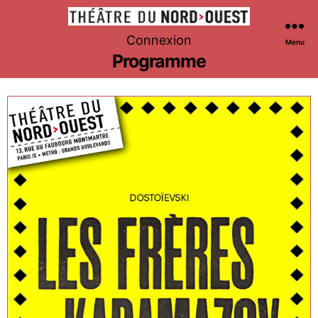
Théâtre
Connexion
Menu
du
Programme
Nord-
Ouest