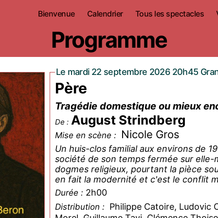
Bienvenue
Calendrier
Tous les spectacles
Programme
Le mardi 22 septembre 2026 20h45 Gran
Père
Tragédie domestique ou mieux encor
August Strindberg
De :
Nicole Gros
Mise en scène :
Un huis-clos familial aux environs de 1
société de son temps fermée sur elle-
dogmes religieux, pourtant la pièce sou
en fait la modernité et c'est le conflit
2h00
Durée :
Philippe Catoire, Ludovic 
Distribution :
Morel, Guillaume Tavi, Clémence Thois