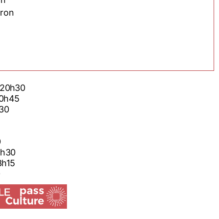
eron
026 20h30
6 20h45
0h30
0
 18h30
 18h15
0