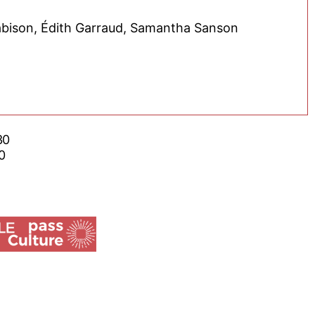
abison, Édith Garraud, Samantha Sanson
h30
30