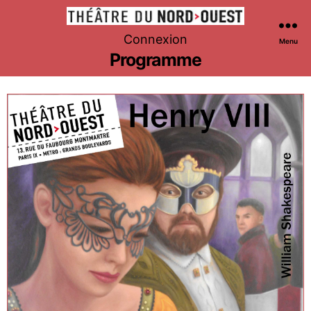
Théâtre
Connexion
Menu
du
Programme
Nord-
Ouest