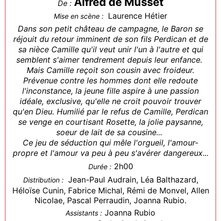
Alfred de Musset
De :
Laurence Hétier
Mise en scène :
Dans son petit château de campagne, le Baron se
réjouit du retour imminent de son fils Perdican et de
sa nièce Camille qu'il veut unir l'un à l'autre et qui
semblent s'aimer tendrement depuis leur enfance.
Mais Camille reçoit son cousin avec froideur.
Prévenue contre les hommes dont elle redoute
l'inconstance, la jeune fille aspire à une passion
idéale, exclusive, qu'elle ne croit pouvoir trouver
qu'en Dieu. Humilié par le refus de Camille, Perdican
se venge en courtisant Rosette, la jolie paysanne,
soeur de lait de sa cousine...
Ce jeu de séduction qui mêle l'orgueil, l'amour-
propre et l'amour va peu à peu s'avérer dangereux...
2h00
Durée :
Jean-Paul Audrain, Léa Balthazard,
Distribution :
Héloïse Cunin, Fabrice Michal, Rémi de Monvel, Allen
Nicolae, Pascal Perraudin, Joanna Rubio.
Joanna Rubio
Assistants :