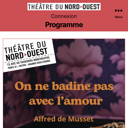
Théâtre
Connexion
Menu
du
Programme
Nord-
Ouest