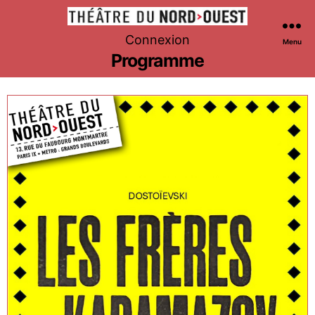
Théâtre
Connexion
Menu
du
Programme
Nord-
Ouest