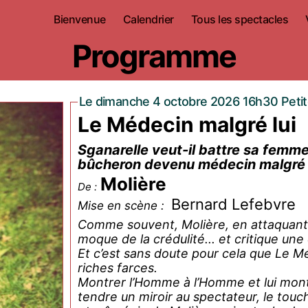
Bienvenue
Calendrier
Tous les spectacles
Programme
Le dimanche 4 octobre 2026 16h30 Petit
Le Médecin malgré lui
Sganarelle veut-il battre sa femme 
bûcheron devenu médecin malgré lui
Molière
De :
Bernard Lefebvre
Mise en scène :
Comme souvent, Molière, en attaquant 
moque de la crédulité... et critique une
Et c’est sans doute pour cela que Le Mé
riches farces.
Montrer l’Homme à l’Homme et lui montr
tendre un miroir au spectateur, le touch