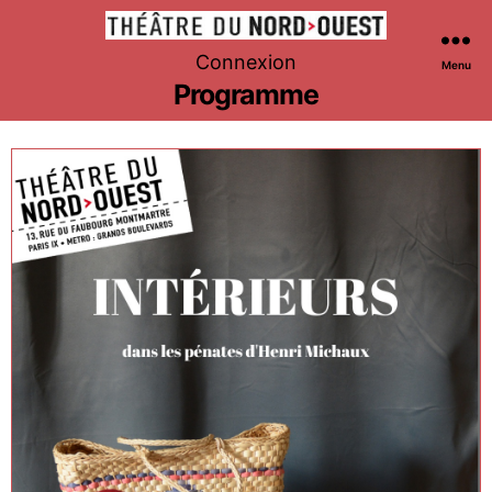
Théâtre
Connexion
Menu
du
Programme
Nord-
Ouest