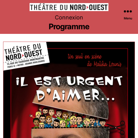
Théâtre
Connexion
Menu
du
Programme
Nord-
Ouest