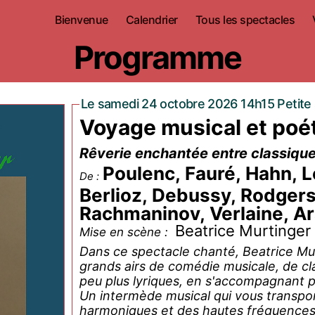
Bienvenue
Calendrier
Tous les spectacles
Programme
Le samedi 24 octobre 2026 14h15 Petite 
Voyage musical et poé
Rêverie enchantée entre classique
Poulenc, Fauré, Hahn, L
De :
Berlioz, Debussy, Rodgers,
Rachmaninov, Verlaine, Ar
Beatrice Murtinger
Mise en scène :
Dans ce spectacle chanté, Beatrice Mu
grands airs de comédie musicale, de cl
peu plus lyriques, en s'accompagnant p
Un intermède musical qui vous transpo
harmoniques et des hautes fréquences 