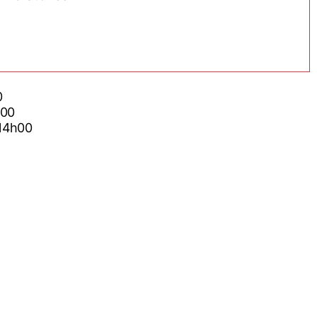
0
4h00
26 14h00