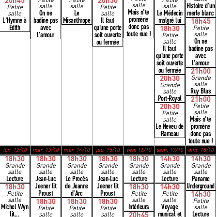
20h45
Petite
Petite
20h30
Petite
salle
Histoire d'un
salle
salle
salle
Petite
Petite
Mais n'te
On ne
Le
Le Médecin
merle blanc
salle
salle
promène
L'Hymne à
badine pas
Misanthrope
Il faut
malgré lui
18h45
donc pas
Édith
avec
qu’une porte
18h30
Petite
toute nue !
l'amour
soit ouverte
salle
Petite
On ne
ou fermée
salle
Il faut
badine pas
qu’une porte
avec
soit ouverte
l'amour
ou fermée
21h00
20h30
Grande
salle
Grande
Ruy Blas
salle
Port-Royal
21h00
20h30
Petite
salle
Petite
Mais n'te
salle
Le Neveu de
promène
Rameau
donc pas
toute nue !
lun. 12/10
mar. 13/10
mer. 14/10
jeu. 15/10
ven. 16/10
sam. 17/10
dim. 18/10
18h30
18h30
18h30
18h30
18h30
14h30
14h30
Grande
Grande
Grande
Grande
Grande
Grande
Grande
salle
salle
salle
salle
salle
salle
salle
Lecture
Jean-Luc
Le Procès
Jean-Luc
Lecture
Lecture
Paname
Jeener lit
de Jeanne
Jeener lit
Underground
18h30
18h30
14h30
Proust
d'Arc
Proust
Petite
Petite
Petite
14h30
salle
salle
salle
18h30
18h30
18h30
Petite
Michel Wyn
Intérieurs
Voyage
salle
Petite
Petite
Petite
lit...
musical et
Lecture
salle
salle
salle
20h45