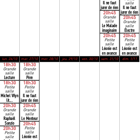
Il ne faut
salle
jurer de rien
Il ne faut
jurer de rien
20h45
Grande
20h45
salle
Grande
Le Malade
salle
imaginaire
Électre
20h45
20h45
Petite
Petite
salle
salle
Léonie est
Léonie est
en avance
en avance
lun. 26/10
mar. 27/10
mer. 28/10
jeu. 29/10
ven. 30/10
sam. 31/10
dim. 1/11
18h30
18h30
Grande
Grande
salle
salle
Lecture
Père
18h30
18h30
Petite
Petite
salle
salle
Michel Wyn
Il ne faut
lit...
jurer de rien
20h30
20h45
Grande
Grande
salle
salle
Raphaël
Le Menteur
Sanzio
20h45
20h30
Petite
salle
Petite
Léonie est
salle