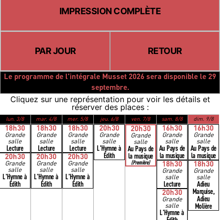
IMPRESSION COMPLÈTE
PAR JOUR
RETOUR
Le programme de l'intégrale Musset 2026 sera disponible le 29
septembre.
Cliquez sur une représentation pour voir les détails et
réserver des places :
lun. 3/8
mar. 4/8
mer. 5/8
jeu. 6/8
ven. 7/8
sam. 8/8
dim. 9/8
18h30
18h30
18h30
20h30
16h30
16h30
20h30
Grande
Grande
Grande
Grande
Grande
Grande
Grande
salle
salle
salle
salle
salle
salle
salle
Lecture
Lecture
Lecture
L'Hymne à
Au Pays de
Au Pays de
Au Pays de
Édith
la musique
la musique
la musique
20h30
20h30
20h30
Grande
Grande
Grande
(Première)
18h30
18h30
salle
salle
salle
Grande
Grande
L'Hymne à
L'Hymne à
L'Hymne à
salle
salle
Édith
Édith
Édith
Lecture
Adieu
Marquise,
20h30
Adieu
Grande
salle
Molière
L'Hymne à