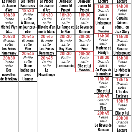
Le Procès
Les Frères
Le Procès
Jean-Luc
Jean-Luc
Lecture
Lecture
de Jeanne
Karamazov
de Jeanne
Jeener lit
Jeener lit
14h30
16h30
d'Arc
d'Arc
Proust
Proust
18h30
Petite
Grande
salle
salle
18h30
Petite
18h30
18h30
18h30
Certains
Paname
salle
Petite
Petite
Petite
Petite
À Odessa,
l’aiment
Undergroun
salle
salle
salle
salle
Michel Wyn
un jour peut-
Histoire d'un
Le Rouge et
Le Neveu de
rétro… ou
d
lit...
être
merle blanc
le Noir
Rameau
Jazz Story
(Première)
16h30
20h30
20h45
20h45
20h30
20h30
16h30
Petite
Grande
Grande
Grande
Grande
Grande
Grande
salle
salle
salle
salle
salle
salle
salle
Marlene et
Les Frères
Père
Les Frères
Ruy Blas
Père
Paname
Marilyn
Karamazov
Karamazov
Underground
20h45
20h30
20h30
18h30
20h30
Petite
20h45
Petite
16h30
Petite
salle
salle
Grande
salle
Petite
Petite
Petite
On ne
Lorenzaccio
salle
Elle et lui
salle
salle
salle
Au Pays de
Des
badine pas
Le
Le Médecin
(Première)
la musique
nouvelles
avec
Misanthrope
malgré lui
de Tchekhov
l'amour
18h30
18h15
Petite
Grande
salle
salle
Elle et lui
L'ile des
20h45
Esclaves
Grande
18h15
salle
Petite
Père
salle
20h45
Elle et lui
Petite
20h30
salle
Grande
Le Neveu de
salle
Rameau
Lecture