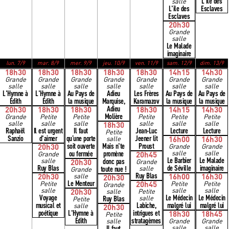
L'ile des
salle
L'ile des
Esclaves
Esclaves
20h30
Grande
salle
Le Malade
imaginaire
lun. 7/9
mar. 8/9
mer. 9/9
jeu. 10/9
ven. 11/9
sam. 12/9
dim. 13/9
18h30
18h30
18h30
18h30
18h30
14h15
14h30
Grande
Grande
Grande
Grande
Grande
Grande
Grande
salle
salle
salle
salle
salle
salle
salle
L'Hymne à
L'Hymne à
Au Pays de
Adieu
Les Frères
Au Pays de
Au Pays de
Édith
Édith
la musique
Marquise,
Karamazov
la musique
la musique
Adieu
20h30
18h30
18h30
18h30
14h15
14h30
Molière
Grande
Petite
Petite
Petite
Petite
Petite
salle
salle
salle
salle
salle
salle
18h30
Raphaël
Il est urgent
Il faut
Jean-Luc
Lecture
Lecture
Petite
Sanzio
d'aimer
qu’une porte
Jeener lit
salle
16h00
16h30
soit ouverte
Mais n'te
Proust
20h30
Grande
Grande
ou fermée
promène
salle
salle
Grande
20h45
Le Barbier
Le Malade
salle
donc pas
20h30
Grande
Ruy Blas
de Séville
imaginaire
toute nue !
salle
Grande
Ruy Blas
20h30
salle
16h00
16h30
20h30
Le Menteur
Petite
20h45
Petite
Petite
Grande
salle
salle
salle
20h30
salle
Petite
Voyage
Le Médecin
Le Médecin
Ruy Blas
salle
Petite
musical et
Labiche,
malgré lui
malgré lui
salle
20h30
poétique
L'Hymne à
intrigues et
18h30
18h45
Petite
Édith
stratagèmes
salle
Grande
Grande
Il faut
salle
salle