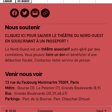
Louison
en avance
Facebook
Twitter
E-
BilletReduc
mail
Nous soutenir
CLIQUEZ ICI POUR SAUVER LE THÉÂTRE DU NORD-OUEST
EN SOUSCRIVANT À UN PASSEPORT !
Le Nord-Ouest est un
théâtre associatif
auto-géré par des
comédiens. Vous pouvez
faire un don
et bénéficier d’une
déduction fiscale. Contactez notre
service de presse
.
Venir nous voir
13 rue du Faubourg Montmartre 75009, Paris
Métro
: Bourse (3), Le Peletier (7), Grands Boulevards (8,9)
Bus
: Grands Boulevards (20,39,48,67)
Parkings
: Parc de la Bourse, Parc Chauchat-Drouot
©
2026
Connexion
Haut
↑