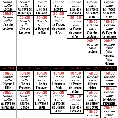
Grande
Grande
Grande
Grande
Grande
Grande
Grande
salle
salle
salle
salle
salle
salle
salle
Lecture
Au Pays de
L'ile des
Lecture
L'ile des
Le Procès
Le Procès
la musique
Esclaves
Esclaves
de Jeanne
de Jeanne
20h30
20h30
d'Arc
d'Arc
Grande
20h30
20h30
Grande
20h30
salle
salle
Grande
Grande
Grande
18h30
18h30
L'ile des
Le Procès
salle
salle
salle
Grande
Grande
Esclaves
L'ile des
Le Rouge et
de Jeanne
Le Procès
salle
salle
Esclaves
le Noir
d'Arc
de Jeanne
L'ile des
Au Pays de
d'Arc
Esclaves
la musique
20h30
20h30
Grande
Grande
salle
salle
Lecture
Adieu
Marquise,
Adieu
Molière
lun. 31/8
mar. 1/9
mer. 2/9
jeu. 3/9
ven. 4/9
sam. 5/9
dim. 6/9
18h30
18h30
18h30
18h30
18h30
14h30
16h30
Grande
Grande
Grande
Grande
Grande
Grande
Grande
salle
salle
salle
salle
salle
salle
salle
L'Hymne à
L'ile des
L'ile des
L'Hymne à
Le Procès
Ailleurs
Lecture
Édith
Esclaves
Esclaves
Édith
de Jeanne
Higher
18h30
d'Arc
20h30
20h30
20h30
20h30
16h00
Grande
salle
Grande
Grande
Grande
Grande
20h30
Grande
Le Malade
salle
salle
salle
salle
salle
Grande
Au Pays de
Raphaël
L'Hymne à
Le Procès
Le Barbier
imaginaire
salle
la musique
Sanzio
Édith
de Jeanne
L'ile des
de Séville
20h30
d'Arc
Esclaves
18h30
Grande
salle
Grande