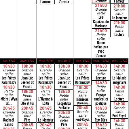
l'amour
l'amour
l'amour
(Première)
21h00
21h00
Grande
Grande
salle
salle
Les
Le Menteur
Caprices de
21h00
Marianne
Petite
21h00
salle
Lecture
Petite
salle
On ne
badine pas
avec
l'amour
lun. 5/10
mar. 6/10
mer. 7/10
jeu. 8/10
ven. 9/10
sam. 10/10
dim. 11/10
18h30
18h30
18h30
18h30
18h30
14h30
14h30
Grande
Grande
Grande
Grande
Grande
Grande
Grande
salle
salle
salle
salle
salle
salle
salle
Les Frères
Jean-Luc
Les Frères
Jean-Luc
Les Frères
Lecture
Le Malade
Karamazov
Jeener lit
Karamazov
Jeener lit
Karamazov
imaginaire
14h30
Proust
Proust
18h30
18h30
Petite
14h30
18h30
salle
Petite
18h30
Petite
18h30
Petite
Petite
Voyage
salle
salle
salle
salle
Petite
Petite
Michel Wyn
L'Hymne à
musical et
Lecture
Intérieurs
salle
salle
lit...
Elle et lui
Édith
Ésope@La
poétique
(Première)
16h30
Fontaine
20h45
20h45
20h45
20h45
16h30
Grande
Grande
salle
Grande
Grande
Grande
20h30
Grande
salle
Port-Royal
salle
salle
salle
salle
Grande
Port-Royal
Raphaël
Père
Le Menteur
Ruy Blas
salle
16h30
Sanzio
Père
20h45
20h45
20h45
16h30
Petite
Petite
salle