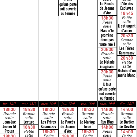
Le Procès
L'ile des
qu’une porte
de Jeanne
Esclaves
soit ouverte
d'Arc
ou fermée
18h45
18h30
Petite
salle
Petite
Il est urgent
salle
Mais n'te
d'aimer
promène
20h30
donc pas
Grande
toute nue !
salle
Les Frères
20h30
Karamazov
Grande
salle
20h30
Le Malade
Petite
imaginaire
salle
Histoire d'un
20h30
merle blanc
Petite
salle
Il faut
qu’une porte
soit ouverte
ou fermée
lun. 14/9
mar. 15/9
mer. 16/9
jeu. 17/9
ven. 18/9
sam. 19/9
dim. 20/9
18h30
18h30
18h30
18h30
18h30
14h00
14h00
Grande
Grande
Grande
Grande
Grande
Grande
Grande
salle
salle
salle
salle
salle
salle
salle
Jean-Luc
Lecture
Les Frères
Le Procès
Le Mariage
Ruy Blas
Le Barbier
Jeener lit
Karamazov
de Jeanne
forcé
de Séville
18h30
14h00
Proust
d'Arc
Petite
18h30
18h30
Petite
14h00
salle
salle
18h30
Petite
18h30
Petite
Petite