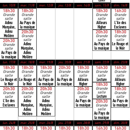
Édith
lun. 10/8
mar. 11/8
mer. 12/8
jeu. 13/8
ven. 14/8
sam. 15/8
dim. 16/8
18h30
18h30
18h30
16h30
Grande
Grande
Grande
Grande
salle
salle
salle
salle
Adieu
Au Pays de
Ailleurs
L'ile des
Marquise,
la musique
Higher
Esclaves
Adieu
20h30
20h30
18h30
Molière
Grande
Grande
Grande
salle
salle
salle
20h30
Adieu
Au Pays de
Le Rouge et
Grande
Marquise,
la musique
le Noir
salle
Au Pays de
Adieu
la musique
Molière
lun. 17/8
mar. 18/8
mer. 19/8
jeu. 20/8
ven. 21/8
sam. 22/8
dim. 23/8
18h30
18h30
18h30
20h30
18h30
16h30
16h30
Grande
Grande
Grande
Grande
Grande
Grande
Grande
salle
salle
salle
salle
salle
salle
salle
Le Rouge et
Le Rouge et
Au Pays de
Au Pays de
Ailleurs
Lecture
Ailleurs
le Noir
le Noir
la musique
la musique
Higher
Higher
18h30
20h30
20h30
20h30
20h30
Grande
18h30
salle
Grande
Grande
Grande
Grande
Grande
Lecture
salle
salle
salle
salle
salle
L'ile des
Adieu
Adieu
Au Pays de
Au Pays de
20h30
Esclaves
Marquise,
Marquise,
la musique
la musique
Grande
Adieu
Adieu
salle
Au Pays de
Molière
Molière
la musique
lun. 24/8
mar. 25/8
mer. 26/8
jeu. 27/8
ven. 28/8
sam. 29/8
dim. 30/8
18h30
18h30
18h30
18h30
18h30
16h30
16h30