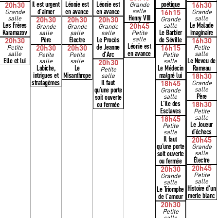
Il est urgent
Léonie est
Léonie est
poétique
20h30
Grande
16h30
d'aimer
en avance
en avance
salle
Grande
16h15
Grande
Henry VIII
salle
salle
20h30
20h30
20h30
Grande
Les Frères
Le Malade
20h45
salle
Grande
Grande
Grande
Karamazov
Le Barbier
imaginaire
salle
salle
salle
Petite
Père
Électre
Le Procès
salle
de Séville
20h30
16h30
Léonie est
de Jeanne
Petite
20h30
20h30
16h15
Petite
en avance
salle
d'Arc
salle
Petite
Petite
Petite
Elle et lui
Le Neveu de
salle
salle
salle
20h30
Labiche,
Le
Le Médecin
Rameau
Petite
intrigues et
Misanthrope
malgré lui
salle
18h30
stratagèmes
Il faut
18h45
Grande
qu’une porte
salle
Grande
Père
soit ouverte
salle
L'ile des
ou fermée
18h30
Esclaves
Petite
salle
18h45
Le Joueur
Petite
d’échecs
salle
Il faut
20h45
qu’une porte
Grande
soit ouverte
salle
Électre
ou fermée
20h45
20h30
Petite
Grande
salle
salle
Histoire d'un
Le Triomphe
merle blanc
de l'amour
20h30
Petite