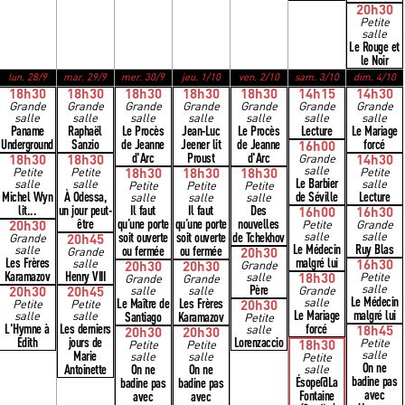
20h30
Petite
salle
Le Rouge et
le Noir
lun. 28/9
mar. 29/9
mer. 30/9
jeu. 1/10
ven. 2/10
sam. 3/10
dim. 4/10
18h30
18h30
18h30
18h30
18h30
14h15
14h30
Grande
Grande
Grande
Grande
Grande
Grande
Grande
salle
salle
salle
salle
salle
salle
salle
Paname
Raphaël
Le Procès
Jean-Luc
Le Procès
Lecture
Le Mariage
Underground
Sanzio
de Jeanne
Jeener lit
de Jeanne
forcé
16h00
d'Arc
Proust
d'Arc
18h30
18h30
Grande
14h30
salle
Petite
Petite
18h30
18h30
18h30
Petite
Le Barbier
salle
salle
salle
Petite
Petite
Petite
Michel Wyn
À Odessa,
de Séville
Lecture
salle
salle
salle
lit...
un jour peut-
Il faut
Il faut
Des
16h00
16h30
être
qu’une porte
qu’une porte
nouvelles
20h30
Petite
Grande
soit ouverte
soit ouverte
de Tchekhov
salle
salle
Grande
20h45
Le Médecin
Ruy Blas
salle
ou fermée
ou fermée
Grande
20h30
Les Frères
malgré lui
salle
16h30
20h30
20h30
Grande
Karamazov
Henry VIII
salle
18h30
Petite
Grande
Grande
Père
salle
20h30
20h45
salle
salle
Grande
Le Médecin
Le Maître de
Les Frères
salle
Petite
Petite
20h30
Le Mariage
malgré lui
salle
salle
Santiago
Karamazov
Petite
L'Hymne à
Les derniers
forcé
salle
18h45
20h30
20h30
Édith
jours de
Lorenzaccio
Petite
18h30
Petite
Petite
Marie
salle
salle
salle
Petite
On ne
Antoinette
On ne
On ne
salle
badine pas
Ésope@La
badine pas
badine pas
avec
Fontaine
avec
avec