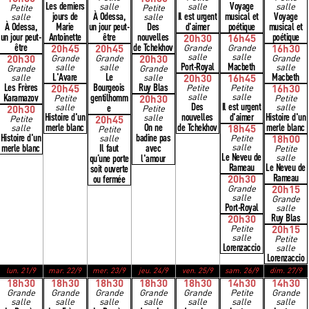
Les derniers
Voyage
salle
salle
salle
Petite
Petite
jours de
À Odessa,
Il est urgent
musical et
Voyage
salle
salle
À Odessa,
Marie
un jour peut-
Des
d'aimer
poétique
musical et
un jour peut-
Antoinette
être
nouvelles
poétique
20h30
16h45
être
de Tchekhov
20h45
20h45
Grande
Grande
16h30
salle
salle
20h30
Grande
Grande
20h30
Grande
Port-Royal
Macbeth
salle
salle
salle
Grande
Grande
L'Avare
Le
Macbeth
salle
salle
20h30
16h45
Les Frères
Bourgeois
Ruy Blas
20h45
Petite
Petite
16h30
Karamazov
gentilhomm
salle
salle
Petite
20h30
Petite
Des
Il est urgent
salle
e
salle
20h30
Petite
Histoire d'un
nouvelles
d'aimer
Histoire d'un
salle
Petite
20h45
merle blanc
On ne
de Tchekhov
merle blanc
salle
18h45
Petite
Histoire d'un
badine pas
salle
Petite
18h00
merle blanc
Il faut
avec
salle
Petite
Le Neveu de
qu’une porte
l'amour
salle
Rameau
Le Neveu de
soit ouverte
Rameau
ou fermée
20h30
Grande
20h15
salle
Grande
Port-Royal
salle
Ruy Blas
20h30
Petite
20h15
salle
Petite
Lorenzaccio
salle
Lorenzaccio
lun. 21/9
mar. 22/9
mer. 23/9
jeu. 24/9
ven. 25/9
sam. 26/9
dim. 27/9
18h30
18h30
18h30
18h30
18h30
14h30
14h30
Grande
Grande
Grande
Grande
Grande
Petite
Grande
salle
salle
salle
salle
salle
salle
salle