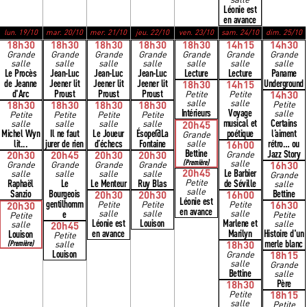
salle
Léonie est
en avance
lun. 19/10
mar. 20/10
mer. 21/10
jeu. 22/10
ven. 23/10
sam. 24/10
dim. 25/10
18h30
18h30
18h30
18h30
18h30
14h15
14h30
Grande
Grande
Grande
Grande
Grande
Grande
Grande
salle
salle
salle
salle
salle
salle
salle
Le Procès
Jean-Luc
Jean-Luc
Jean-Luc
Lecture
Lecture
Paname
de Jeanne
Jeener lit
Jeener lit
Jeener lit
Underground
18h30
14h15
d'Arc
Proust
Proust
Proust
Petite
Petite
14h30
salle
salle
18h30
18h30
18h30
18h30
Petite
Intérieurs
Voyage
salle
Petite
Petite
Petite
Petite
musical et
Certains
salle
salle
salle
salle
20h45
Michel Wyn
Il ne faut
Le Joueur
Ésope@La
poétique
l’aiment
Grande
lit...
jurer de rien
d’échecs
Fontaine
rétro… ou
salle
16h00
Bettine
Jazz Story
20h30
20h45
20h30
20h30
Grande
(Première)
salle
Grande
Grande
Grande
Grande
16h30
20h45
Le Barbier
salle
salle
salle
salle
Grande
Raphaël
Le
Le Menteur
Ruy Blas
Petite
de Séville
salle
salle
Sanzio
Bourgeois
Bettine
20h30
20h30
16h00
Léonie est
gentilhomm
Petite
Petite
Petite
16h30
20h30
en avance
e
salle
salle
salle
Petite
Petite
Léonie est
Louison
Marlene et
salle
salle
20h45
en avance
Marilyn
Histoire d'un
Louison
Petite
merle blanc
(Première)
salle
18h30
Louison
Grande
18h15
salle
Grande
Bettine
salle
Père
18h30
Petite
18h15
salle
Petite